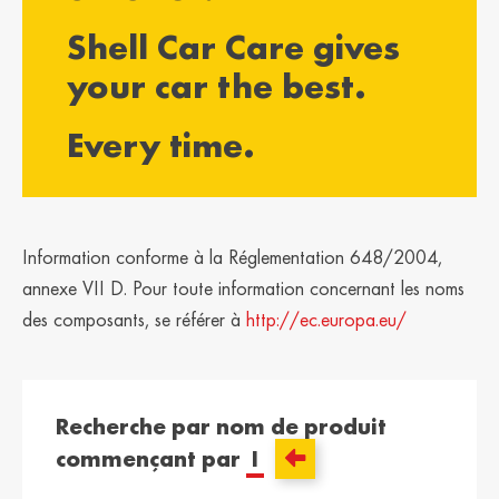
България /
Hrvatska /
Shell Car Care gives
Bulgaria
Croatia
Български
Hrvatski
your car the best.
Κύπρος / Cyprus
Česká Republika
Every time.
/ Czech Republic
Ελληνικά
Česky
Danmark /
Eesti / Estonia
Denmark
Eesti
Dansk
Information conforme à la Réglementation 648/2004,
Suomi / Finland
Finland / Finland
annexe VII D. Pour toute information concernant les noms
Suomi
Svenska
des composants, se référer à
http://ec.europa.eu/
France / France
საქართველო /
Georgia
Français
English
Recherche par nom de produit
Deutschland /
Ελλάδα / Greece
commençant par
I
German
Ελληνικά
Deutsch