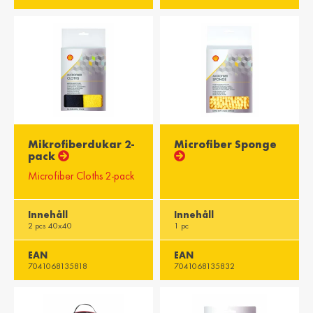
Misr / Egypt
Kenya / Kenya
English
English
Moris / Mauritius
Suid-Afrika /
South Africa
English
English
Mikrofiberdukar 2-
Microfiber Sponge
pack
Microfiber Cloths 2-pack
Innehåll
Innehåll
2 pcs 40x40
1 pc
EAN
EAN
7041068135818
7041068135832