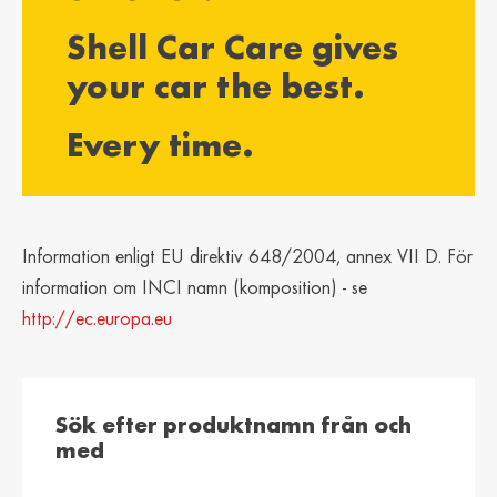
България /
Hrvatska /
Shell Car Care gives
Bulgaria
Croatia
Български
Hrvatski
your car the best.
Κύπρος / Cyprus
Česká Republika
Every time.
/ Czech Republic
Ελληνικά
Česky
Danmark /
Eesti / Estonia
Denmark
Eesti
Dansk
Information enligt EU direktiv 648/2004, annex VII D. För
Suomi / Finland
Finland / Finland
information om INCI namn (komposition) - se
Suomi
Svenska
http://ec.europa.eu
France / France
საქართველო /
Georgia
Français
English
Sök efter produktnamn från och
Deutschland /
Ελλάδα / Greece
med
German
Ελληνικά
Deutsch