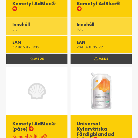
Kemetyl AdBlue®
Kemetyl AdBlue®
Innehåll
Innehåll
5 L
10 L
EAN
EAN
5901060123935
7041068135122
MSDS
MSDS
Kemetyl AdBlue®
Universal
(påse)
Kylarvätska
Färdigblandad
Kemetyl AdBlue®