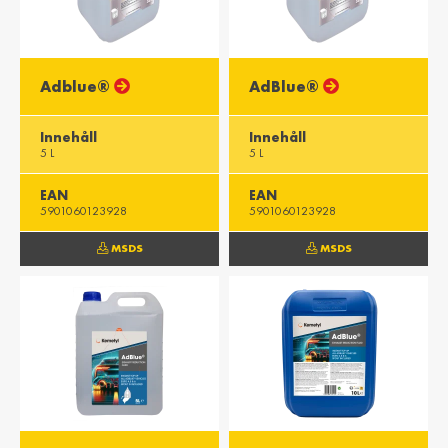
Adblue®
AdBlue®
Innehåll
Innehåll
5 L
5 L
EAN
EAN
5901060123928
5901060123928
MSDS
MSDS