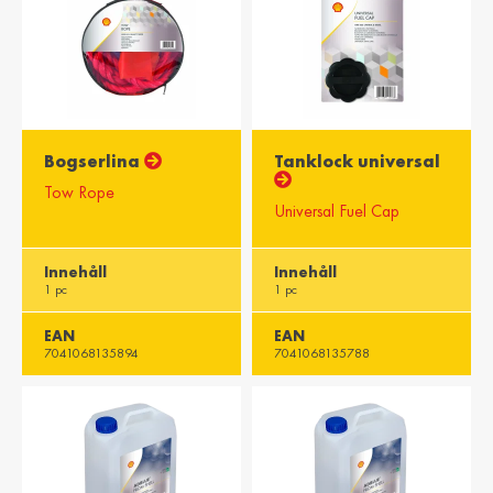
Bogserlina
Tanklock universal
Tow Rope
Universal Fuel Cap
Innehåll
Innehåll
1 pc
1 pc
EAN
EAN
7041068135894
7041068135788