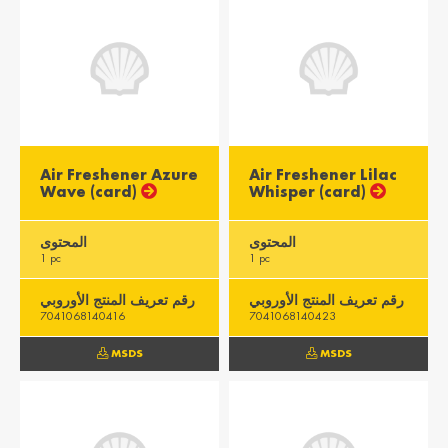
Asia
Azərbaycan /
Heung Gong /
Azerbaijan
Hong Kong
English
English
Air Freshener Azure
Air Freshener Lilac
Wave (card)
Whisper (card)
سلطنة عمان /
भारत / India
Oman
English
English
المحتوى
المحتوى
1 pc
1 pc
Singapura /
دولة قطر / Qatar
Singapore
English
رقم تعريف المنتج الأوروبي
رقم تعريف المنتج الأوروبي
English
7041068140416
7041068140423
Imārāt / Emirates
MSDS
MSDS
English
Africa