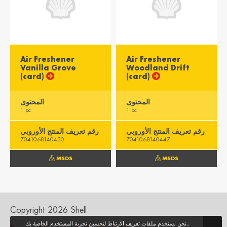
Misr / Egypt
Kenya / Kenya
English
English
Air Freshener
Air Freshener
Moris / Mauritius
Suid-Afrika /
Vanilla Grove
Woodland Drift
South Africa
English
(card)
(card)
English
المحتوى
المحتوى
1 pc
1 pc
رقم تعريف المنتج الأوروبي
رقم تعريف المنتج الأوروبي
7041068140430
7041068140447
MSDS
MSDS
Copyright 2026 Shell
نحن نستخدم ملفات تعريف الارتباط لتحسين تجربة المستخدم الخاصة بك..