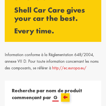
България /
Hrvatska /
Shell Car Care gives
Bulgaria
Croatia
Български
Hrvatski
your car the best.
Κύπρος / Cyprus
Česká Republika
Every time.
/ Czech Republic
Ελληνικά
Česky
Danmark /
Eesti / Estonia
Denmark
Eesti
Dansk
Information conforme à la Réglementation 648/2004,
Suomi / Finland
Finland / Finland
annexe VII D. Pour toute information concernant les noms
Suomi
Svenska
des composants, se référer à
http://ec.europa.eu/
France / France
საქართველო /
Georgia
Français
English
Recherche par nom de produit
Deutschland /
Ελλάδα / Greece
commençant par
G
German
Ελληνικά
Deutsch