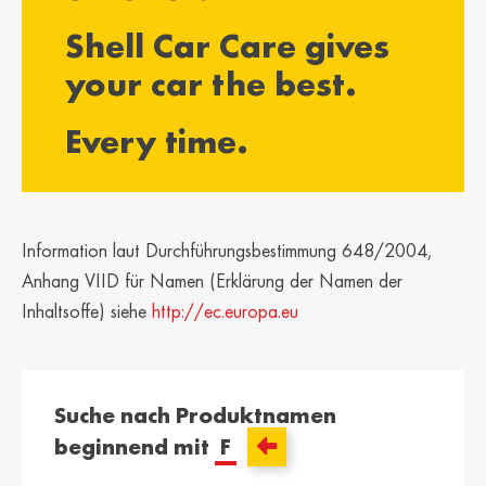
България /
Hrvatska /
Shell Car Care gives
Bulgaria
Croatia
Български
Hrvatski
your car the best.
Κύπρος / Cyprus
Česká Republika
Every time.
/ Czech Republic
Ελληνικά
Česky
Danmark /
Eesti / Estonia
Denmark
Eesti
Dansk
Information laut Durchführungsbestimmung 648/2004,
Suomi / Finland
Finland / Finland
Anhang VIID für Namen (Erklärung der Namen der
Suomi
Svenska
Inhaltsoffe) siehe
http://ec.europa.eu
France / France
საქართველო /
Georgia
Français
English
Suche nach Produktnamen
Deutschland /
Ελλάδα / Greece
beginnend mit
F
German
Ελληνικά
Deutsch