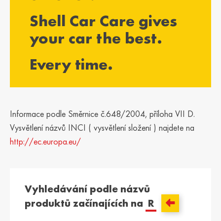
България /
Hrvatska /
Shell Car Care gives
Bulgaria
Croatia
Български
Hrvatski
your car the best.
Κύπρος / Cyprus
Česká Republika
Every time.
/ Czech Republic
Ελληνικά
Česky
Danmark /
Eesti / Estonia
Denmark
Eesti
Dansk
Informace podle Směrnice č.648/2004, příloha VII D.
Suomi / Finland
Finland / Finland
Vysvětlení názvů INCI ( vysvětlení složení ) najdete na
Suomi
Svenska
http://ec.europa.eu/
France / France
საქართველო /
Georgia
Français
English
Vyhledávání podle názvů
Deutschland /
Ελλάδα / Greece
produktů začínajících na
R
German
Ελληνικά
Deutsch