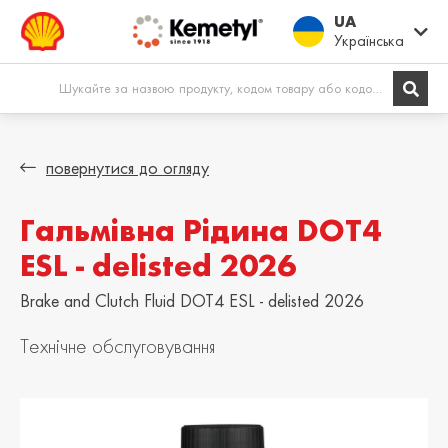
UA
Українська
Europe
повернутися до огляду
Гальмівна Pідина DOT4
Shqipëria /
Österreich /
Albania
Austria
ESL - delisted 2026
English
Deutsch
Brake and Clutch Fluid DOT4 ESL - delisted 2026
Belgien / Belgium
België / Belgium
Deutsch
Dutch
Технічне обслуговування
Belgique /
Bosna i
Belgium
Hercegovina /
Bosnia &
Français
Herzegovina
English