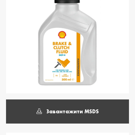
България /
Hrvatska /
Bulgaria
Croatia
Български
Hrvatski
Κύπρος / Cyprus
Česká Republika
/ Czech Republic
Ελληνικά
Česky
Danmark /
Eesti / Estonia
Denmark
Eesti
Dansk
Suomi / Finland
Finland / Finland
Suomi
Svenska
France / France
საქართველო /
Georgia
Français
English
Завантажити MSDS
Deutschland /
Ελλάδα / Greece
German
Ελληνικά
Deutsch