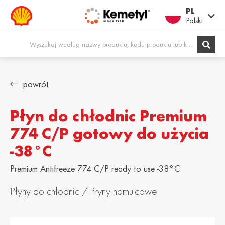
PL
Polski
Europe
powrót
Płyn do chłodnic Premium
Shqipëria /
Österreich /
Albania
Austria
774 C/P gotowy do użycia
English
Deutsch
-38°C
Belgien / Belgium
België / Belgium
Deutsch
Dutch
Premium Antifreeze 774 C/P ready to use -38°C
Belgique /
Bosna i
Płyny do chłodnic / Płyny hamulcowe
Belgium
Hercegovina /
Bosnia &
Français
Herzegovina
English