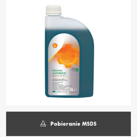
България /
Hrvatska /
Bulgaria
Croatia
Български
Hrvatski
Κύπρος / Cyprus
Česká Republika
/ Czech Republic
Ελληνικά
Česky
Danmark /
Eesti / Estonia
Denmark
Eesti
Dansk
Suomi / Finland
Finland / Finland
Suomi
Svenska
France / France
საქართველო /
Georgia
Français
English
Deutschland /
Ελλάδα / Greece
Pobieranie MSDS
German
Ελληνικά
Deutsch