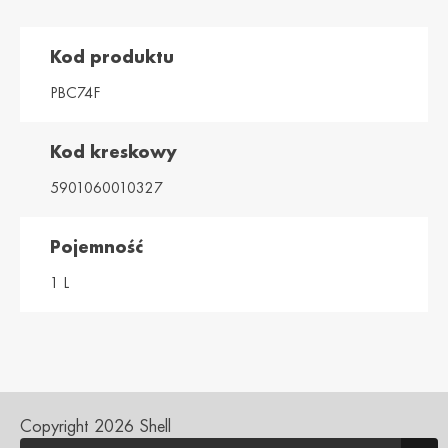
Magyarország /
Ísland / Iceland
Hungary
English
Kod produktu
Magyar
PBC74F
Italia / Italy
Kemetyl
Italiano
Dutch
Kod kreskowy
Kosovo / Kosovo
Latvija / Latvia
English
Latviešu
5901060010327
Lietuva /
Luxemburg /
Lithuania
Luxembourg
Pojemność
Lietuvių
Deutsch
1 L
Luxembourg /
Moldova /
Luxembourg
Moldavia
Français
Româna
Nederland / The
Polska / Poland
Netherlands
English
Dutch
Copyright 2026 Shell