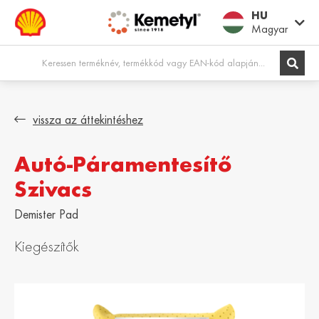
HU
Magyar
Europe
vissza az áttekintéshez
Autó-Páramentesítő
Shqipëria /
Österreich /
Albania
Austria
Szivacs
English
Deutsch
Demister Pad
Belgien / Belgium
België / Belgium
Deutsch
Dutch
Kiegészítők
Belgique /
Bosna i
Belgium
Hercegovina /
Bosnia &
Français
Herzegovina
English