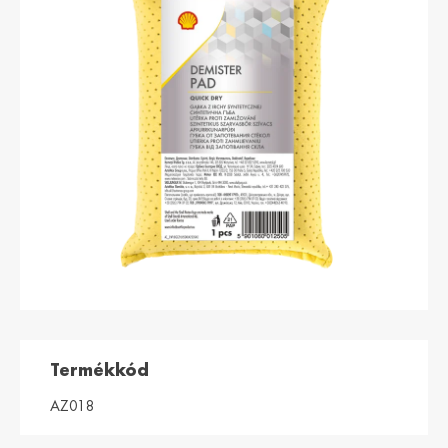
България /
Hrvatska /
Bulgaria
Croatia
Български
Hrvatski
Κύπρος / Cyprus
Česká Republika
/ Czech Republic
Ελληνικά
Česky
Danmark /
Eesti / Estonia
Denmark
Eesti
Dansk
Suomi / Finland
Finland / Finland
Suomi
Svenska
France / France
საქართველო /
Georgia
Français
English
Termékkód
Deutschland /
Ελλάδα / Greece
AZ018
German
Ελληνικά
Deutsch