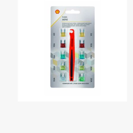
Dansk
საქართველო /
Deutschl
Georgia
German
English
Deutsch
Italia / Italy
Kemetyl
Italiano
Dutch
Luxemburg /
Luxembo
Luxembourg
Luxembo
Deutsch
Français
Polska / Poland
România 
Romania
Polski
Româna
Sverige / Sweden
Zwitserl
Switzerl
Svenska
Deutsch