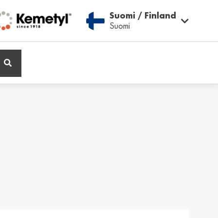
Suomi / Finland
Suomi
ië / Belgium
Belgique / Belgium
h
Français
ος / Cyprus
Česká Republika /
Czech Republic
ικά
Česky
and / Finland
France / France
ka
Français