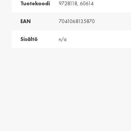
Tuotekoodi
9728118, 60614
and /
Ελλάδα / Greece
Mag
EAN
7041068135870
Hun
Ελληνικά
Magy
Sisältö
n/a
Kosovo / Kosovo
Latv
English
Latvie
urg /
Moldova /
Nede
urg
Moldavia
Neth
Româna
Dutc
/
Srbija / Serbia
Slov
Slov
English
Slove
and /
Suisse /
Sviz
and
Switzerland
Swit
Français
Italia