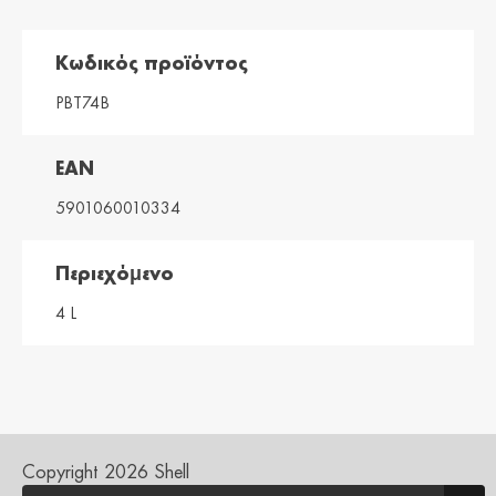
Magyarország /
Ísland / Iceland
Hungary
English
Κωδικός προϊόντος
Magyar
PBT74B
Italia / Italy
Kemetyl
Italiano
Dutch
EAN
Kosovo / Kosovo
Latvija / Latvia
English
Latviešu
5901060010334
Lietuva /
Luxemburg /
Lithuania
Luxembourg
Περιεχόμενο
Lietuvių
Deutsch
4 L
Luxembourg /
Moldova /
Luxembourg
Moldavia
Français
Româna
Nederland / The
Polska / Poland
Netherlands
English
Dutch
Copyright 2026 Shell