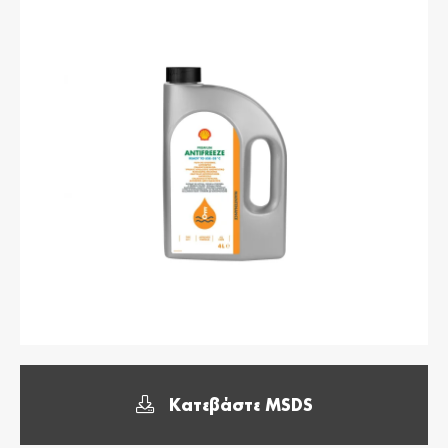
България /
Hrvatska /
Bulgaria
Croatia
Български
Hrvatski
Κύπρος / Cyprus
Česká Republika
/ Czech Republic
Ελληνικά
Česky
Danmark /
Eesti / Estonia
Denmark
Eesti
Dansk
Suomi / Finland
Finland / Finland
Suomi
Svenska
France / France
საქართველო /
Georgia
Français
English
Deutschland /
Ελλάδα / Greece
Κατεβάστε MSDS
German
Ελληνικά
Deutsch