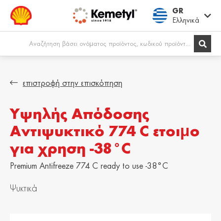
GR
Ελληνικά
Europe
επιστροφή στην επισκόπηση
Υψηλής Απόδοσης
Shqipëria /
Österreich /
Albania
Austria
Αντιψυκτικό 774 C ετοιμο
English
Deutsch
για χρηση -38°C
Belgien / Belgium
België / Belgium
Deutsch
Dutch
Premium Antifreeze 774 C ready to use -38°C
Belgique /
Bosna i
Ψυκτικά
Belgium
Hercegovina /
Bosnia &
Français
Herzegovina
English