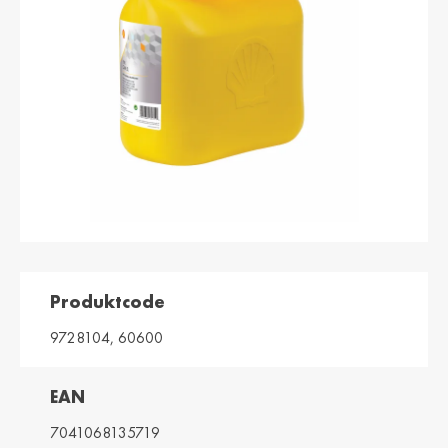
България /
Hrvatska /
Bulgaria
Croatia
Български
Hrvatski
Κύπρος / Cyprus
Česká Republika
/ Czech Republic
Ελληνικά
Česky
Danmark /
Eesti / Estonia
Denmark
Eesti
Dansk
Suomi / Finland
Finland / Finland
Suomi
Svenska
Produktcode
France / France
საქართველო /
Georgia
Français
9728104, 60600
English
Deutschland /
Ελλάδα / Greece
EAN
German
Ελληνικά
Deutsch
7041068135719