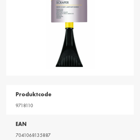
България /
Hrvatska /
Bulgaria
Croatia
Български
Hrvatski
Κύπρος / Cyprus
Česká Republika
/ Czech Republic
Ελληνικά
Česky
Danmark /
Eesti / Estonia
Denmark
Eesti
Dansk
Suomi / Finland
Finland / Finland
Suomi
Svenska
Produktcode
France / France
საქართველო /
Georgia
Français
9718110
English
Deutschland /
Ελλάδα / Greece
EAN
German
Ελληνικά
Deutsch
7041068135887